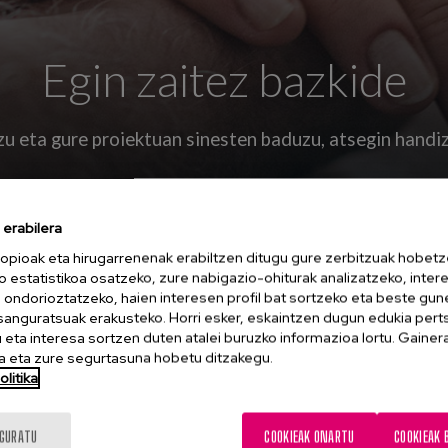
Egin zaitez bazkide
zu eta gure proiektuan sinesten baduzu, atsegin handiz
erabilera
opioak eta hirugarrenenak erabiltzen ditugu gure zerbitzuak hobetz
o estatistikoa osatzeko, zure nabigazio-ohiturak analizatzeko, inter
n ondorioztatzeko, haien interesen profil bat sortzeko eta beste gu
esanguratsuak erakusteko. Horri esker, eskaintzen dugun edukia pert
ua ez dizugu batere zaila jarri. Egin
eta interesa sortzen duten atalei buruzko informazioa lortu. Gainer
ta azkarra baita.
 eta zure segurtasuna hobetu ditzakegu.
litika
ORDAINKETA
KONFIRMAZIOA
METODOA
IGURATU
COOKIEAK ONARTU
COOKIEAK 