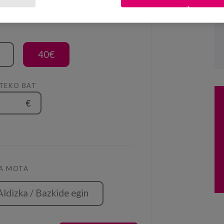
40€
ATEKO BAT
€
A MOTA
Aldizka / Bazkide egin