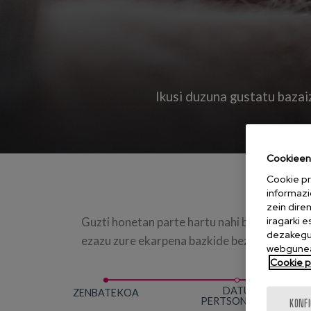
Ikusi duzuna gustatu bazai
Cookieen 
Cookie pr
informazi
zein dire
iragarki 
Guzti honetan parte hartu nahi baduzu, prozes
dezakegu 
ezazu zure ekarpena bazkide bezala, erraza e
webgunea
Cookie po
DATU
ZENBATEKOA
PERTSONALAK
KONF