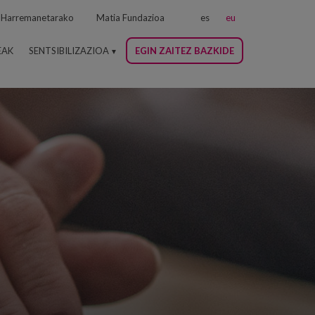
Harremanetarako
Matia Fundazioa
es
eu
EAK
SENTSIBILIZAZIOA
EGIN ZAITEZ BAZKIDE