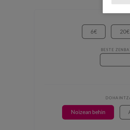
6€
20€
BESTE ZENB
DOHAINTZ
Noizean behin