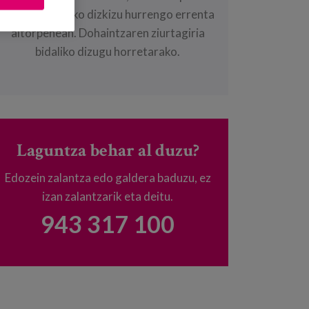
zergak arinduko dizkizu hurrengo errenta
aitorpenean. Dohaintzaren ziurtagiria
bidaliko dizugu horretarako.
Laguntza behar al duzu?
Edozein zalantza edo galdera baduzu, ez
izan zalantzarik eta deitu.
943 317 100