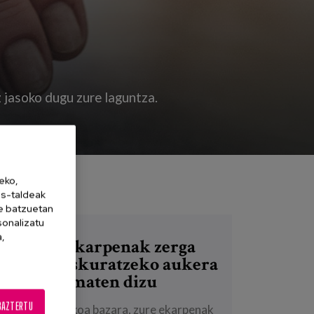
 jasoko dugu zure laguntza.
eko,
es-taldeak
ne batzuetan
sonalizatu
a,
Zure ekarpenak zerga
onurak eskuratzeko aukera
ematen dizu
BAZTERTU
Pertsona fisikoa bazara, zure ekarpenak