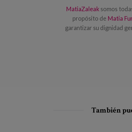
MatiaZaleak
somos todas
propósito de
Matia Fu
garantizar su dignidad g
También pue