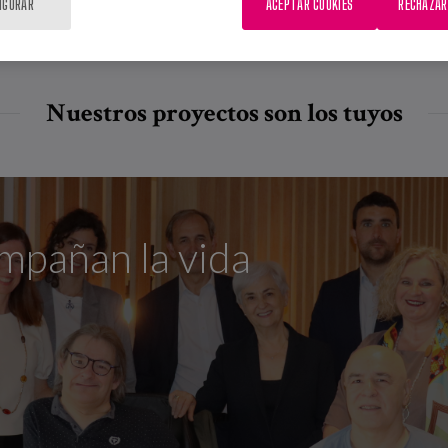
IGURAR
ACEPTAR COOKIES
RECHAZAR
Nuestros proyectos son los tuyos
mpañan la vida