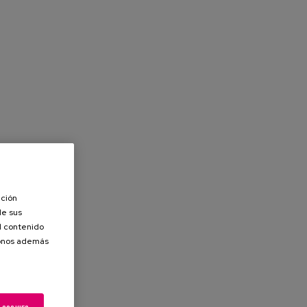
ación
de sus
el contenido
donos además