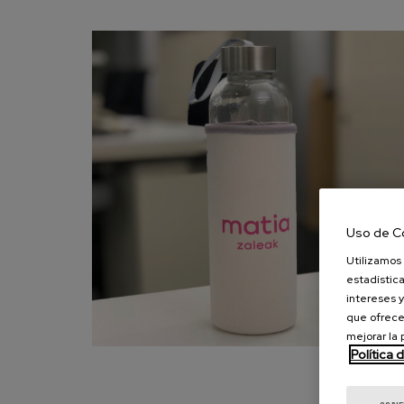
Uso de C
Utilizamos 
estadística
intereses y
que ofrece
mejorar la
Política 