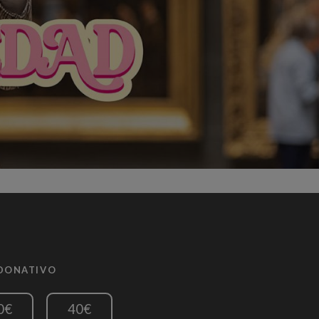
 DONATIVO
0€
40€