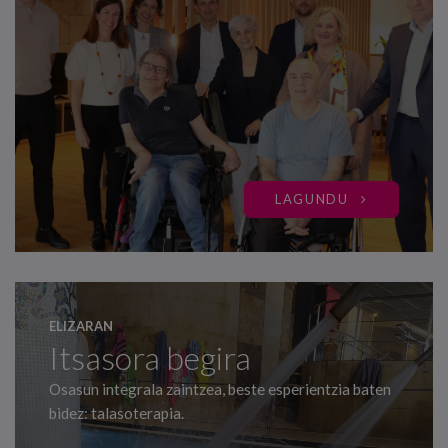
LAGUNDU
ELIZARAN
Itsasora begira
Osasun integrala zaintzea, beste esperientzia baten
bidez: talasoterapia.