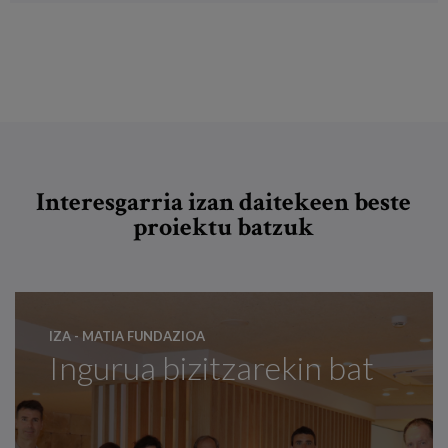
Interesgarria izan daitekeen beste
proiektu batzuk
IZA - MATIA FUNDAZIOA
Ingurua bizitzarekin bat