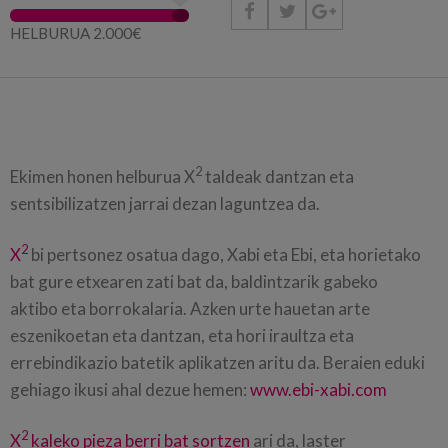



HELBURUA 2.000€
2
Ekimen honen helburua X
taldeak dantzan eta
sentsibilizatzen jarrai dezan laguntzea da.
2
X
bi pertsonez osatua dago, Xabi eta Ebi, eta horietako
bat gure etxearen zati bat da, baldintzarik gabeko
aktibo eta borrokalaria. Azken urte hauetan arte
eszenikoetan eta dantzan, eta hori iraultza eta
errebindikazio batetik aplikatzen aritu da. Beraien eduki
gehiago ikusi ahal dezue hemen:
www.ebi-xabi.com
2
X
kaleko pieza berri bat sortzen
ari da, laster