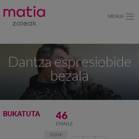
MENUA
Dantza espresiobide
bezala
46
BUKATUTA
EMAILE
2031€