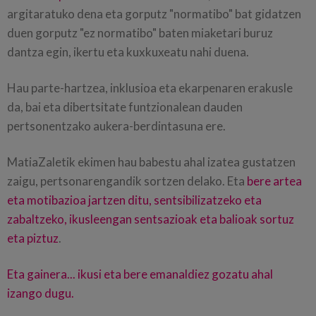
argitaratuko dena eta gorputz "normatibo" bat gidatzen
duen gorputz "ez normatibo" baten miaketari buruz
dantza egin, ikertu eta kuxkuxeatu nahi duena.
Hau parte-hartzea, inklusioa eta ekarpenaren erakusle
da, bai eta dibertsitate funtzionalean dauden
pertsonentzako aukera-berdintasuna ere.
MatiaZaletik ekimen hau babestu ahal izatea gustatzen
zaigu, pertsonarengandik sortzen delako. Eta
bere artea
eta motibazioa jartzen ditu, sentsibilizatzeko eta
zabaltzeko, ikusleengan sentsazioak eta balioak sortuz
eta piztuz
.
Eta gainera... ikusi eta bere emanaldiez gozatu ahal
izango dugu.