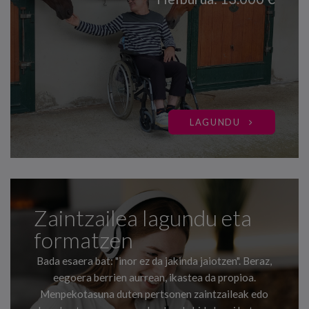
LAGUNDU
Zaintzailea lagundu eta
formatzen
Bada esaera bat: "inor ez da jakinda jaiotzen". Beraz,
eegoera berrien aurrean, ikastea da propioa.
Menpekotasuna duten pertsonen zaintzaileak edo