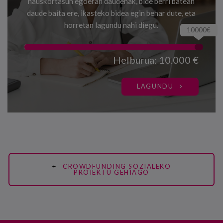
hauskortasun egoeran daudenak, bide berri batean
daude baita ere, ikasteko bidea egin behar dute, eta
horretan lagundu nahi diegu.
10000€
Helburua: 10.000 €
LAGUNDU
CROWDFUNDING SOZIALEKO
PROIEKTU GEHIAGO