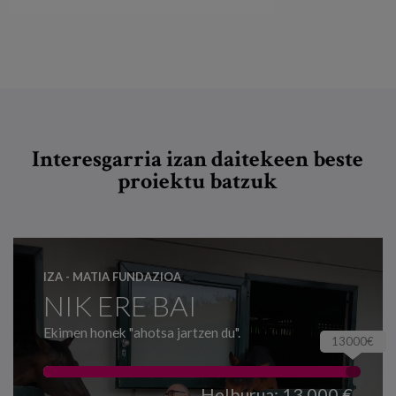
Interesgarria izan daitekeen beste
proiektu batzuk
IZA - MATIA FUNDAZIOA
NIK ERE BAI
Ekimen honek "ahotsa jartzen du".
13000€
Helburua: 13.000 €