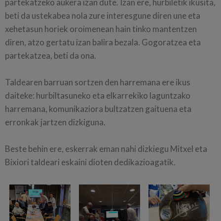
partekatzeko aukera izan dute. Izan ere, hurbiletik ikusita,
beti da ustekabea nola zure interesgune diren une eta
xehetasun horiek oroimenean hain tinko mantentzen
diren, atzo gertatu izan balira bezala. Gogoratzea eta
partekatzea, beti da ona.
Taldearen barruan sortzen den harremana ere ikus
daiteke: hurbiltasuneko eta elkarrekiko laguntzako
harremana, komunikaziora bultzatzen gaituena eta
erronkak jartzen dizkiguna.
Beste behin ere, eskerrak eman nahi dizkiegu Mitxel eta
Bixiori taldeari eskaini dioten dedikazioagatik.