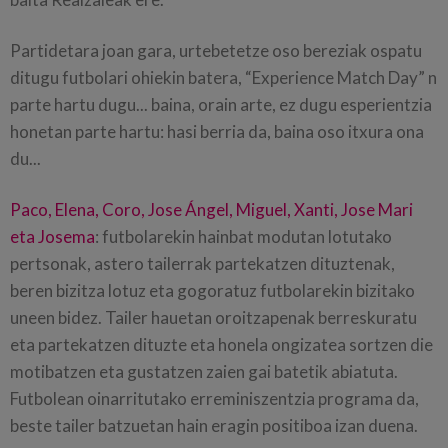
Partidetara joan gara, urtebetetze oso bereziak ospatu
ditugu futbolari ohiekin batera, “Experience Match Day” n
parte hartu dugu... baina, orain arte, ez dugu esperientzia
honetan parte hartu: hasi berria da, baina oso itxura ona
du...
Paco, Elena, Coro, Jose Ángel, Miguel, Xanti, Jose Mari
eta Josema
: futbolarekin hainbat modutan lotutako
pertsonak, astero tailerrak partekatzen dituztenak,
beren bizitza lotuz eta gogoratuz futbolarekin bizitako
uneen bidez. Tailer hauetan oroitzapenak berreskuratu
eta partekatzen dituzte eta honela ongizatea sortzen die
motibatzen eta gustatzen zaien gai batetik abiatuta.
Futbolean oinarritutako erreminiszentzia programa da,
beste tailer batzuetan hain eragin positiboa izan duena.