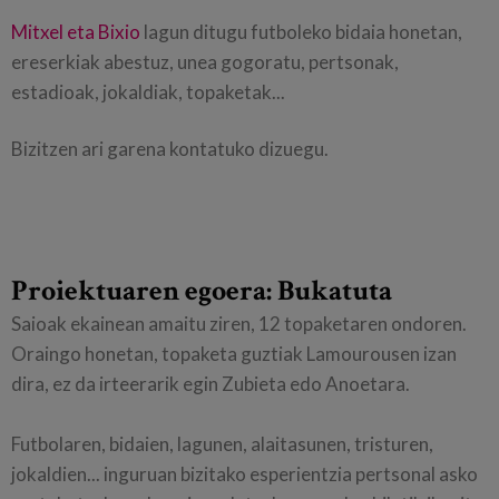
Mitxel eta Bixio
lagun ditugu futboleko bidaia honetan,
ereserkiak abestuz, unea gogoratu, pertsonak,
estadioak, jokaldiak, topaketak...
Bizitzen ari garena kontatuko dizuegu.
Proiektuaren egoera: Bukatuta
Saioak ekainean amaitu ziren, 12 topaketaren ondoren.
Oraingo honetan, topaketa guztiak Lamourousen izan
dira, ez da irteerarik egin Zubieta edo Anoetara.
Futbolaren, bidaien, lagunen, alaitasunen, tristuren,
jokaldien... inguruan bizitako esperientzia pertsonal asko