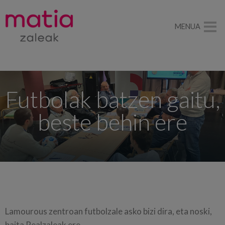
MENUA
Futbolak batzen gaitu,
beste behin ere
Lamourous zentroan futbolzale asko bizi dira, eta noski,
baita Realzaleak ere.