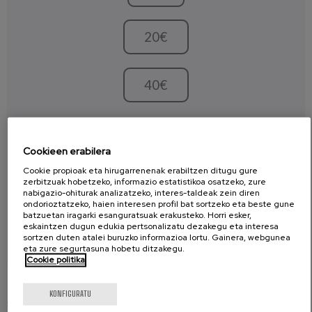
20€
40€
BESTE ZENBATEKO BAT
Cookieen erabilera
€
Cookie propioak eta hirugarrenenak erabiltzen ditugu gure
zerbitzuak hobetzeko, informazio estatistikoa osatzeko, zure
nabigazio-ohiturak analizatzeko, interes-taldeak zein diren
ondorioztatzeko, haien interesen profil bat sortzeko eta beste gune
LAGUNDU
batzuetan iragarki esanguratsuak erakusteko. Horri esker,
eskaintzen dugun edukia pertsonalizatu dezakegu eta interesa
sortzen duten atalei buruzko informazioa lortu. Gainera, webgunea
eta zure segurtasuna hobetu ditzakegu.
Cookie politika
KONFIGURATU
Laguntzaileak