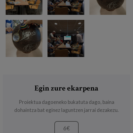
Egin zure ekarpena
Proiektua dagoeneko bukatuta dago, baina
dohaintza bat eginez laguntzen jarrai dezakezu.
6€