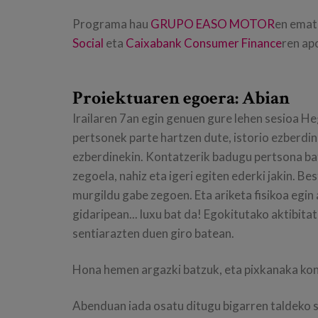
Programa hau
GRUPO EASO MOTOR
en emate
Social
eta
Caixabank Consumer Finance
ren apo
Proiektuaren egoera: Abian
Irailaren 7an egin genuen gure lehen sesioa H
pertsonek parte hartzen dute, istorio ezberdin
ezberdinekin. Kontatzerik badugu pertsona bat
zegoela, nahiz eta igeri egiten ederki jakin. B
murgildu gabe zegoen. Eta ariketa fisikoa egin 
gidaripean... luxu bat da! Egokitutako aktibita
sentiarazten duen giro batean.
Hona hemen argazki batzuk, eta pixkanaka kon
Abenduan iada osatu ditugu bigarren taldeko sa