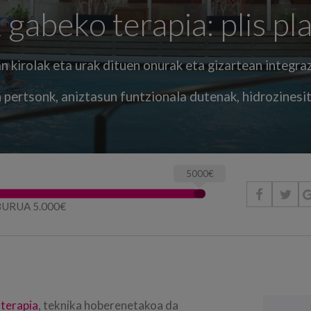
gabeko terapia: plis pla
 kirolak eta urak dituen onurak eta gizartean integraz
 pertsonk, aniztasun funtzionala dutenak, hidrozinesit
5000€


URUA 5.000€
 terapia
, teknika hoberenetakoa da