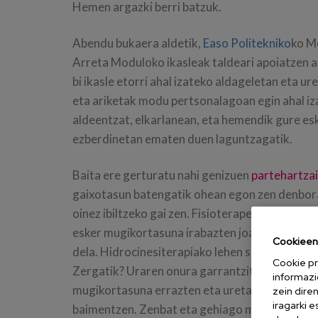
Hemen argazki berri batzuk.
Abendu bukaera aldetik,
Easo Politekniko
ko M
Arreta Moduloko ikasleak taldeari apoiatzen ar
bi ikasle etorri ahal izateko aldageletan eta ur
eta ariketak modu pertsonalagoan egin ahal iza
aldeentzat, elkarlanean, eta hemendik gure es
ezberdinetan ematen duen laguntzagatik.
Baita ere gerturatu nahi genizuen
partehartzai
gaixotasun batengatik ohean egon zen denbora
oinez ibiltzeko gai zen. Fisioterapeuta eta te
esker mugikortasuna irabazten joan da baina bad
Cookieen 
dela. Hidrocinesiterapiako lehen saioan uraren 
Cookie pr
Zergatik? Uraren onura garrantzitsuenetako ba
informazi
mugikortasuna errazten eta uretatik kanpo e
zein dire
iragarki 
baimentzen. Zenbat eta gehiago murgildu gorp