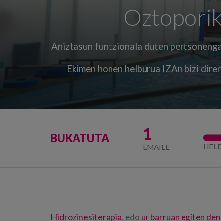
Oztoporik 
Aniztasun funtzionala duten pertsonengan
Ekimen honen helburua IZAn bizi diren
1
BUKATUTA
HELB
EMAILE
Hidrozinesiterapia
, edo
ur barruan egiten den