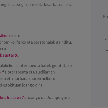
nguru atsegin, bare eta lasai batean eta
Pr
sikoak
lortu.
onomiko, fisiko eta perstonalak gainditu,
era.
k sustartu
.
alakeko fisioterapeuta batek gidatutako
k
fisioterapeuta eta auxiliarren
teko eta norbanakoaren helburu
xi egokituan joango dira.
izango da. Joango gara
iera Irailaren 7an