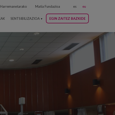
Harremanetarako
Matia Fundazioa
es
eu
EAK
SENTSIBILIZAZIOA
EGIN ZAITEZ BAZKIDE