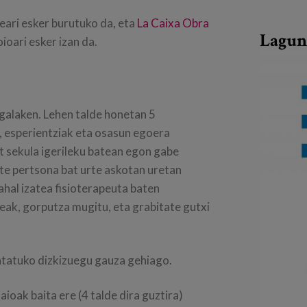
ari esker burutuko da, eta
La Caixa Obra
Lagun
ioari esker izan da.
egalaken. Lehen talde honetan 5
, esperientziak eta osasun egoera
 sekula igerileku batean egon gabe
este pertsona bat urte askotan uretan
ahal izatea fisioterapeuta baten
teak, gorputza mugitu, eta grabitate gutxi
tatuko dizkizuegu gauza gehiago.
ioak baita ere (4 talde dira guztira)