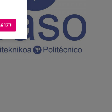
a,
BAZTERTU