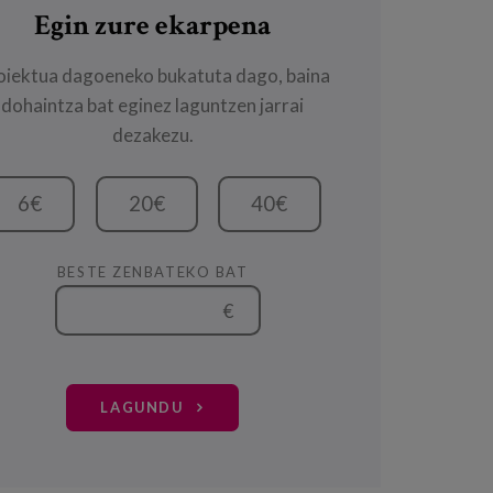
Egin zure ekarpena
oiektua dagoeneko bukatuta dago, baina
dohaintza bat eginez laguntzen jarrai
dezakezu.
6€
20€
40€
BESTE ZENBATEKO BAT
€
LAGUNDU