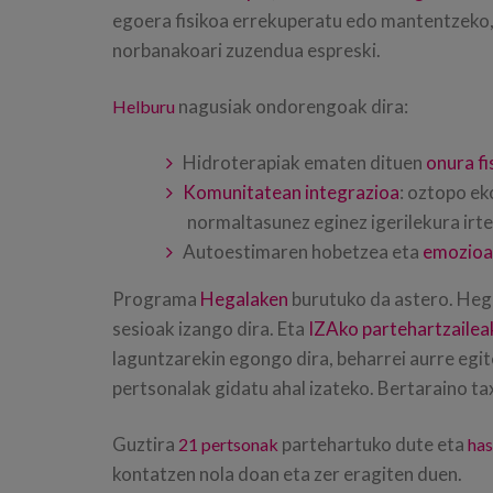
egoera fisikoa errekuperatu edo mantentzeko, i
norbanakoari zuzendua espreski.
nagusiak ondorengoak dira:
Helburu
Hidroterapiak ematen dituen
onura fi
Komunitatean integrazioa
: oztopo ek
normaltasunez eginez igerilekura irte
Autoestimaren hobetzea eta
emozioa
Programa
Hegalaken
burutuko da astero. Heg
sesioak izango dira. Eta
IZAko partehartzailea
laguntzarekin egongo dira, beharrei aurre egi
pertsonalak gidatu ahal izateko. Bertaraino ta
Guztira
partehartuko dute eta
21 pertsonak
has
kontatzen nola doan eta zer eragiten duen.