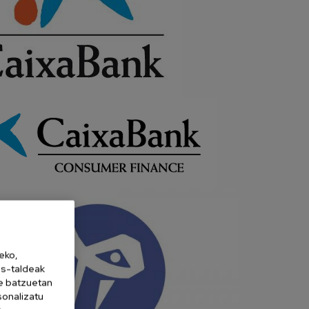
eko,
es-taldeak
ne batzuetan
sonalizatu