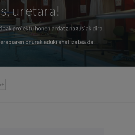
s, uretara!
ioak proiektu honen ardatz nagusiak dira.
erapiaren onurak eduki ahal izatea da.
