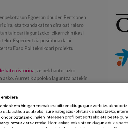
enpekotasun Egoeran dauden Pertsonen
i dira, eta txandakatzen dira ostiralero
etan taldeari laguntzeko, elkarrekin ikasi
teko. Esperientzia positiboa da bi
kertza Easo Politeknikoari proiektu
le baten istorioa
, zeinek hanturazko
 asko. Aurretik apoioko laguntza batekin
rapeuta okupazionalarekin egindako lanari
ira iada bi urte oinez ibiltzeko gai ez
erabilera
barnean oinez ibiltzeko gai izan zen.
opioak eta hirugarrenenak erabiltzen ditugu gure zerbitzuak hobetz
t pisuak arintzea da, eta beraz,
o estatistikoa osatzeko, zure nabigazio-ohiturak analizatzeko, inter
gin ez daitezken mugimenduak
n ondorioztatzeko, haien interesen profil bat sortzeko eta beste gu
esanguratsuak erakusteko. Horri esker, eskaintzen dugun edukia pert
utza uretan, artikulazioetan inpaktua